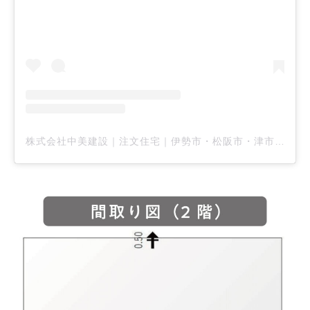
株式会社中美建設｜注文住宅｜伊勢市・松阪市・津市(@nakayoshi.kensetsu)がシェアした投稿