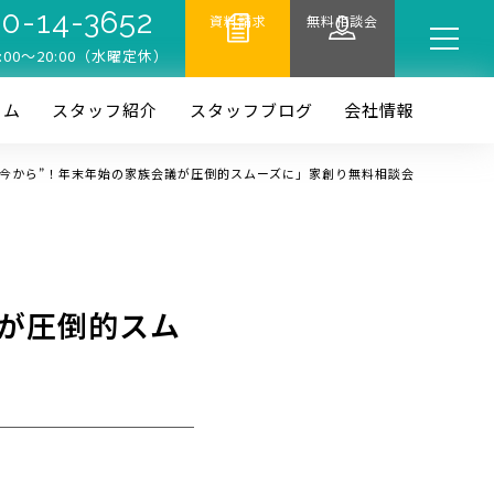
0-14-3652
資料請求
無料相談会
:00〜20:00（水曜定休）
ーム
スタッフ紹介
スタッフブログ
会社情報
“今から”！年末年始の家族会議が圧倒的スムーズに」家創り無料相談会
議が圧倒的スム