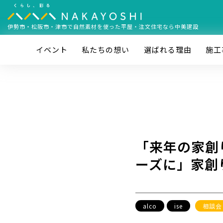
伊勢市・松阪市・津市で
自然素材を使った平屋・注文住宅なら中美建設
イベント
私たちの想い
選ばれる理由
施⼯
「来年の家創
ーズに」家創
alco
ise
相談会