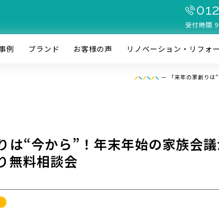
012
受付時間 9
事例
ブランド
お客様の声
リノベーション・リフォ
—
「来年の家創りは
りは“今から”！年末年始の家族会
り無料相談会