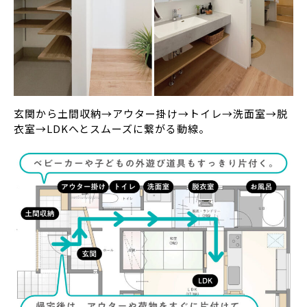
玄関から土間収納→アウター掛け→トイレ→洗面室→脱
衣室→LDKへとスムーズに繋がる動線。