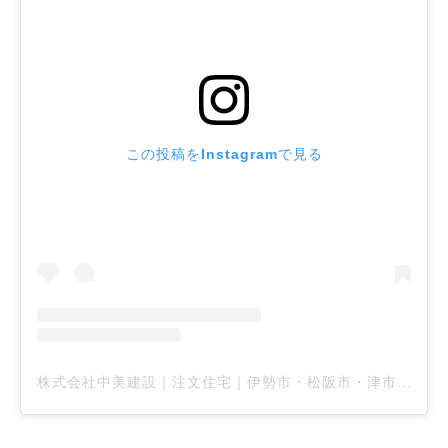
この投稿をInstagramで見る
株式会社中美建設｜注文住宅｜伊勢市・松阪市・津市(@nakayoshi.kensetsu)がシェアした投稿