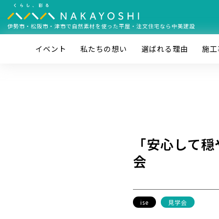
伊勢市・松阪市・津市で
自然素材を使った平屋・注文住宅なら中美建設
イベント
私たちの想い
選ばれる理由
施⼯
「安心して穏
会
ise
見学会