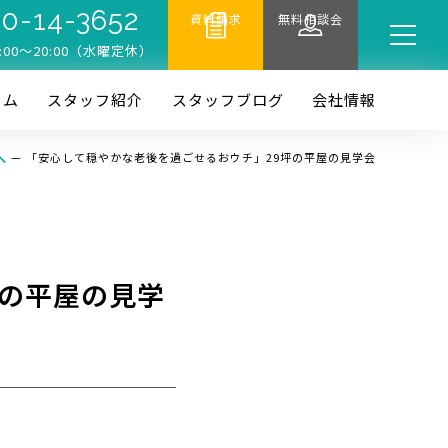
0-14-3652
資料請求
無料相談会
:00〜20:00（水曜定休）
ーム
スタッフ紹介
スタッフブログ
会社情報
—
「安心して穏やかな老後を過ごせるおウチ」29坪の平屋の見学会
坪の平屋の見学