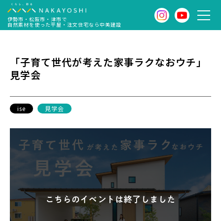
伊勢市・松阪市・津市で
自然素材を使った平屋・注文住宅なら中美建設
「子育て世代が考えた家事ラクなおウチ」
見学会
ise
見学会