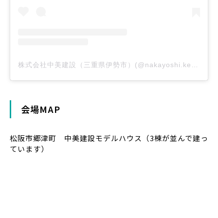
株式会社中美建設（三重県伊勢市）(@nakayoshi.kensetsu)がシェアした投稿
会場MAP
松阪市郷津町 中美建設モデルハウス（3棟が並んで建っ
ています）