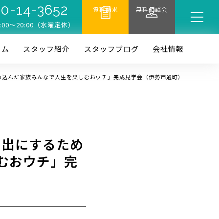
0-14-3652
資料請求
無料相談会
:00〜20:00（水曜定休）
ーム
スタッフ紹介
スタッフブログ
会社情報
を詰め込んだ家族みんなで人生を楽しむおウチ」完成見学会（伊勢市通町）
思い出にするため
むおウチ」完