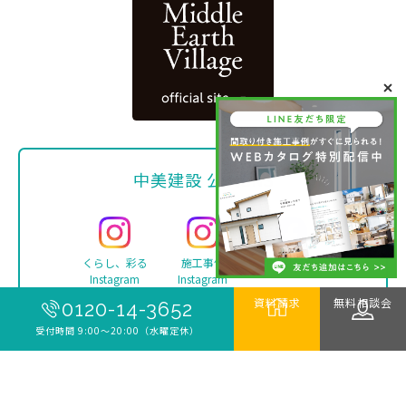
中美建設 公式SNS
くらし、彩る
施工事例
Facebook
Instagram
Instagram
資料請求
無料相談会
0120-14-3652
受付時間 9:00〜20:00（水曜定休）
YouTube
TikTok
LINE