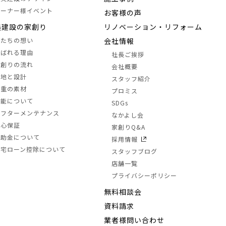
オーナー様イベント
お客様の声
美建設の家創り
リノベーション・リフォーム
私たちの想い
会社情報
選ばれる理由
社長ご挨拶
家創りの流れ
会社概要
土地と設計
スタッフ紹介
三重の素材
プロミス
性能について
SDGs
アフターメンテナンス
なかよし会
安心保証
家創りQ&A
補助金について
採用情報
住宅ローン控除について
スタッフブログ
店舗一覧
プライバシーポリシー
無料相談会
資料請求
業者様問い合わせ