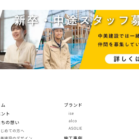
ーム
ブランド
ベント
ise
alco
たちの想い
ASOLIE
はじめての方へ
施⼯事例
中美建設のデザイン