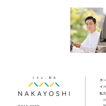
ホ
イ
私