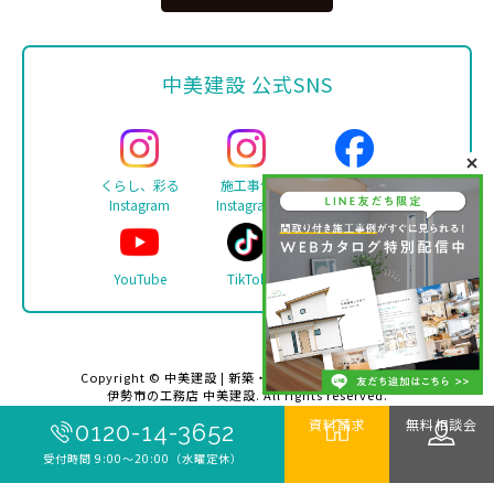
中美建設 公式SNS
くらし、彩る
施工事例
Facebook
Instagram
Instagram
YouTube
TikTok
LINE
Copyright ©
中美建設 | 新築・リフォーム・注文住宅は
伊勢市の工務店 中美建設
. All rights reserved.
資料請求
無料相談会
0120-14-3652
受付時間 9:00〜20:00（水曜定休）